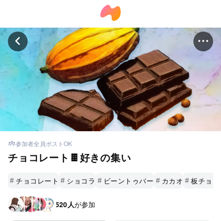
参加者全員ポストOK
チョコレート🍫好きの集い
チョコレート
ショコラ
ビーントゥバー
カカオ
板チョコ
520人
が参加