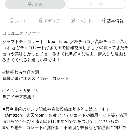
参加
共有
ポスト
メディア
イベント
基本情報
コミュニティノート
クラフトチョコレート／bean to bar／板チョコ／高級チョコ／高カ
カオ などチョコレート好き同士で情報交換しましょ😊買ってきたチ
ョコや美味しかったチョコ教えてね🍫好きな理由、購入した理由も
教えてくれると嬉しい🤎です！
✅情報共有歓迎お題
🍫暑い夏にオススメのチョコレート
✅イベントカテゴリ
🍫アイデア募集！
❌営利目的のリンク記載や宣伝投稿は基本的に禁止です！
（Amazon、楽天room、各種アフィリエイトや商用サイト等）管理
者判断で予告なく参加規制しますので気をつけてくださいね😊
❌その他チョコレートに無関係、不適切な投稿など管理者の判断で