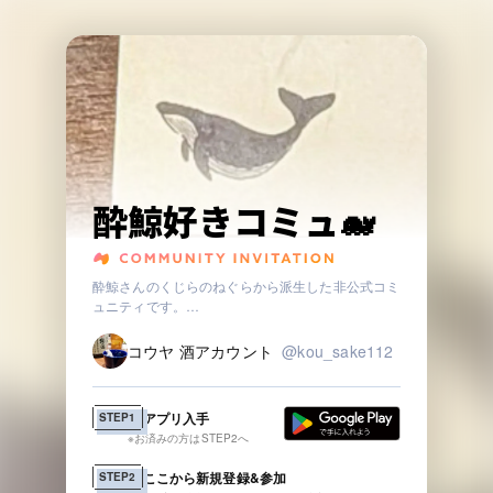
酔鯨好きコミュ🐋
酔鯨さんのくじらのねぐらから派生した非公式コミ
ュニティです。
酔鯨が好きな方大歓迎です。
ねぐらの避難所的になればいいなと思っています
コウヤ 酒アカウント
@
kou_sake112
いい画像あればください
アプリ入手
STEP1
※お済みの方はSTEP2へ
ここから新規登録&参加
STEP2