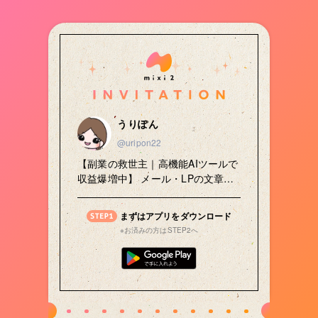
うりぽん
@uripon22
【副業の救世主｜高機能AIツールで
収益爆増中】 メール・LPの文章構
成に悩んでいた私が、AIツールを活
用して効率化＆成果爆増｜高額講座
まずはアプリをダウンロード
6件制約など、37万以上の成果を達
※お済みの方はSTEP2へ
成｜メール・LP作成の叩き台で効
率化✨AIが売れる文章を作ってくる
ので誰でも収益が上がる文章が書け
る！12/3123:59まで販売