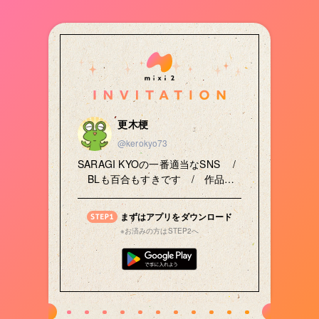
更木梗
@kerokyo73
SARAGI KYOの一番適当なSNS /
BLも百合もすきです / 作品
▶️「キミの色が目を惹くせいで」
まずはアプリをダウンロード
※お済みの方はSTEP2へ