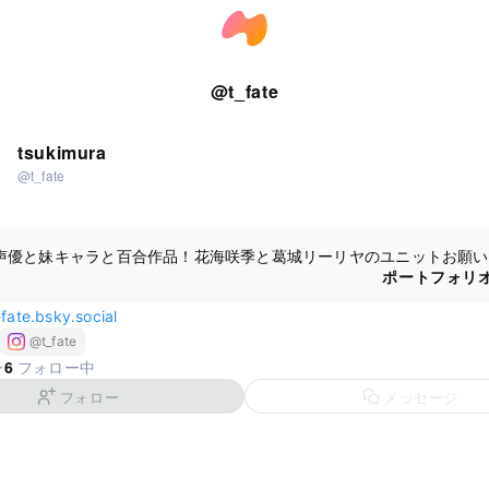
@
t_fate
tsukimura
@t_fate
声優と妹キャラと百合作品！花海咲季と葛城リーリヤのユニットお願い
ポートフォリ
-fate.bsky.social
@t_fate
6
ー
フォロー中
フォロー
メッセージ