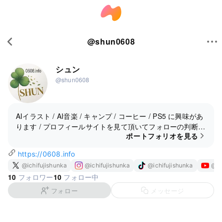
@
shun0608
シュン
@shun0608
AIイラスト / AI音楽 / キャンプ / コーヒー / PS5 に興味があ
ります / プロフィールサイトを見て頂いてフォローの判断を
ポートフォリオを見る
して下さい🖐 ➡
https://0608.info
https://0608.info
@ichifujishunka
@ichifujishunka
@ichifujishunka
@ic
10
10
フォロワー
フォロー中
フォロー
メッセージ