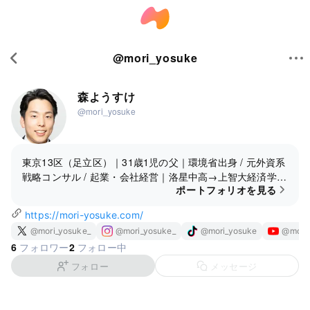
@
mori_yosuke
森ようすけ
@mori_yosuke
東京13区（足立区）｜31歳1児の父｜環境省出身 / 元外資系
戦略コンサル / 起業・会社経営｜洛星中高→上智大経済学部
ポートフォリオを見る
→一橋国際公共政策大学院｜
https://mori-yosuke.com/
@mori_yosuke_
@mori_yosuke_
@mori_yosuke
@mori
6
2
フォロワー
フォロー中
フォロー
メッセージ