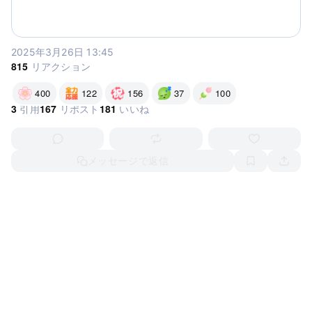
2025年3月26日 13:45
815
リアクション
400
122
156
37
100
リアクションする
リアクションする
リアクションする
リアクションする
リアクションする
3
167
181
引用
リポスト
いいね
返信する
リポストまたは引用
いいねする
メッセージで返信
ポストを保存
ポスト