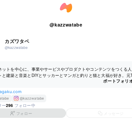
@
kazzwatabe
カズワタベ
@kazzwatabe
ネットを中心に、事業やサービスやプロダクトやコンテンツをつくる人
と建築と音楽とDIYとサッカーとマンガと釣りと猫と大福が好き。元Twi
ポートフォリ
専でBlueskyとmixi2に主にいる。ナガクの創業者でCEO。
nagaku.com
atabe
@kazzwatabe
296
ワー
フォロー中
フォロー
メッセージ