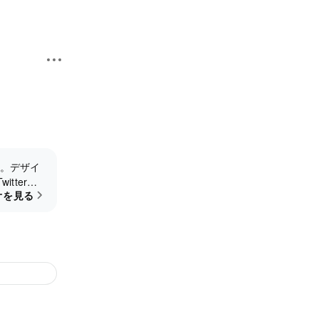
。デザイ
tterは
オを見る