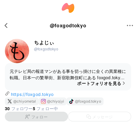
@
foxgodtokyo
ちよじぃ
@foxgodtokyo
元テレビ局の報道マンがある事を切っ掛けに全くの異業種に
転職。日本一の繁華街、新宿歌舞伎町にある foxgod.tokyo
ポートフォリオを見る
は皆様の秘密基地です。なぜ転職したのかは、ブログ
https://ameblo.jp/chiyojyi/entry-1227129704
をご覧下さ
https://foxgod.tokyo
0.html
い
@chiyometal
@chiyojyi
@foxgod.tokyo
30
5
フォロワー
フォロー中
フォロー
メッセージ