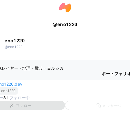
@
eno1220
eno1220
@eno1220
yo 低レイヤー・地理・散歩・ヨルシカ
ポートフォリ
eno1220.dev
e_eno1220
31
ー
フォロー中
フォロー
メッセージ