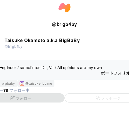
@
b1gb4by
Taisuke Okamoto a.k.a BigBaBy
@b1gb4by
Engineer / sometimes DJ, VJ / All opinions are my own
ポートフォリ
e_bigbaby
@taisuke_bb.me
78
ー
フォロー中
フォロー
メッセージ